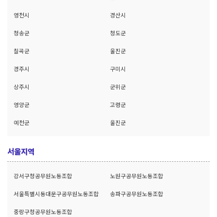
영천시
경산시
청송군
청도군
칠곡군
울진군
경주시
구미시
상주시
군위군
영양군
고령군
예천군
울진군
서울지역
강서구청공무원노동조합
노원구공무원노동조합
서울특별시동대문구공무원노동조합
송파구공무원노동조합
중랑구청공무원노동조합