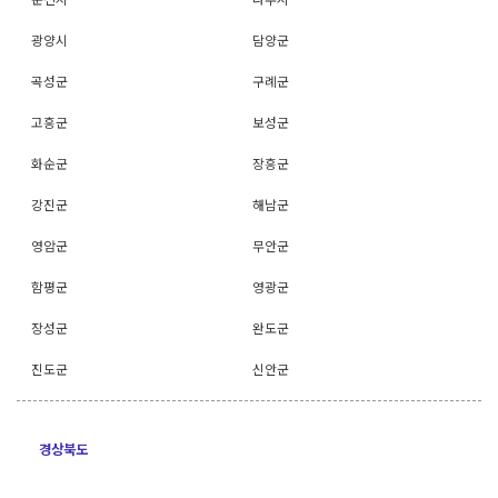
광양시
담양군
곡성군
구례군
고흥군
보성군
화순군
장흥군
강진군
해남군
영암군
무안군
함평군
영광군
장성군
완도군
진도군
신안군
경상북도