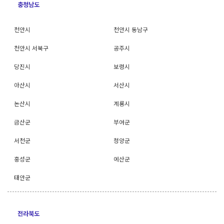
충청남도
천안시
천안시 동남구
천안시 서북구
공주시
당진시
보령시
아산시
서산시
논산시
계룡시
금산군
부여군
서천군
청양군
홍성군
예산군
태안군
전라북도