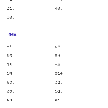
연천군
가평군
양평군
강원도
춘천시
원주시
강릉시
동해시
태백시
속초시
삼척시
홍천군
횡성군
영월군
평창군
정선군
철원군
화천군