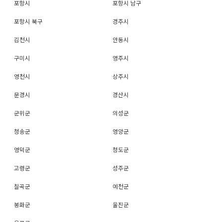
포항시
포항시 남구
포항시 북구
경주시
김천시
안동시
구미시
영주시
영천시
상주시
문경시
경산시
군위군
의성군
청송군
영양군
영덕군
청도군
고령군
성주군
칠곡군
예천군
봉화군
울진군