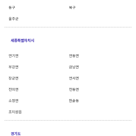
동구
북구
울주군
세종특별자치시
연기면
연동면
부강면
금남면
장군면
연서면
전의면
전동면
소정면
한솥동
조치원읍
경기도