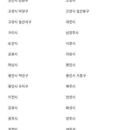
안산시 단원구
고양시
고양시 덕양구
고양시 일산동구
고양시 일산서구
과천시
구리시
남양주시
오산시
시흥시
군포시
의왕시
하남시
용인시
용인시 처인구
용인시 기흥구
용인시 수지구
파주시
이천시
안성시
김포시
화성시
광주시
양주시
포천시
여주군