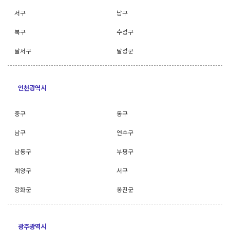
서구
남구
북구
수성구
달서구
달성군
인천광역시
중구
동구
남구
연수구
남동구
부평구
계양구
서구
강화군
옹진군
광주광역시