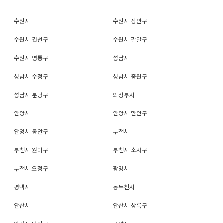
수원시
수원시 장안구
수원시 권선구
수원시 팔달구
수원시 영통구
성남시
성남시 수정구
성남시 중원구
성남시 분당구
의정부시
안양시
안양시 만안구
안양시 동안구
부천시
부천시 원미구
부천시 소사구
부천시 오정구
광명시
평택시
동두천시
안산시
안산시 상록구