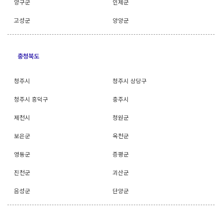
양구군
인제군
고성군
양양군
충청북도
청주시
청주시 상당구
청주시 흥덕구
충주시
제천시
청원군
보은군
옥천군
영동군
증평군
진천군
괴산군
음성군
단양군