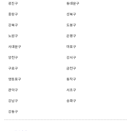
광진구
동대문구
중랑구
성북구
강북구
도봉구
노원구
은평구
서대문구
마포구
양천구
강서구
구로구
금천구
영등포구
동작구
관악구
서초구
강남구
송파구
강동구