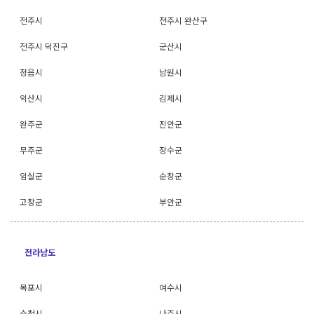
전주시
전주시 완산구
전주시 덕진구
군산시
정읍시
남원시
익산시
김제시
완주군
진안군
무주군
장수군
임실군
순창군
고창군
부안군
전라남도
목포시
여수시
순천시
나주시