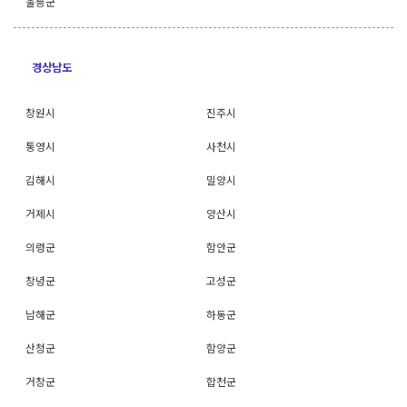
울릉군
경상남도
창원시
진주시
통영시
사천시
김해시
밀양시
거제시
양산시
의령군
함안군
창녕군
고성군
남해군
하동군
산청군
함양군
거창군
합천군