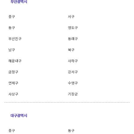
부산광역시
중구
서구
동구
영도구
부산진구
동래구
남구
북구
해운대구
사하구
금정구
강서구
연제구
수영구
사상구
기장군
대구광역시
중구
동구